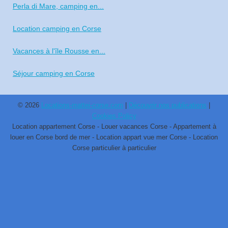
Perla di Mare, camping en...
Location camping en Corse
Vacances à l'île Rousse en...
Séjour camping en Corse
© 2026
Locations-mattei-corse.com
|
Découvrir nos publications
|
Cookies Policy
Location appartement Corse - Louer vacances Corse - Appartement à
louer en Corse bord de mer - Location appart vue mer Corse - Location
Corse particulier à particulier