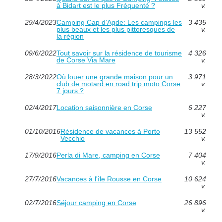
à Bidart est le plus Fréquenté ?
v.
29/4/2023
Camping Cap d'Agde: Les campings les
3 435
plus beaux et les plus pittoresques de
v.
la région
09/6/2022
Tout savoir sur la résidence de tourisme
4 326
de Corse Via Mare
v.
28/3/2022
Où louer une grande maison pour un
3 971
club de motard en road trip moto Corse
v.
7 jours ?
02/4/2017
Location saisonnière en Corse
6 227
v.
01/10/2016
Résidence de vacances à Porto
13 552
Vecchio
v.
17/9/2016
Perla di Mare, camping en Corse
7 404
v.
27/7/2016
Vacances à l'île Rousse en Corse
10 624
v.
02/7/2016
Séjour camping en Corse
26 896
v.